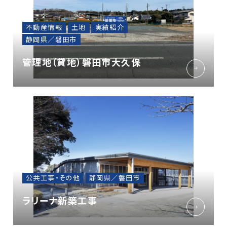
不動産情報
土地
実績紹介
静岡県／磐田市
管理地（貸地）磐田市大久保
公共工事・その他
静岡県／磐田市
ラリーナ新築工事