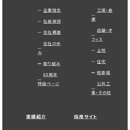
企業理念
工場・倉
庫
社長挨拶
店舗・オ
会社概要
フィス
会社の歩
土地
み
住宅
取り組み
駐車場
60周年
特設ページ
公共工
事・その他
実績紹介
採用サイト