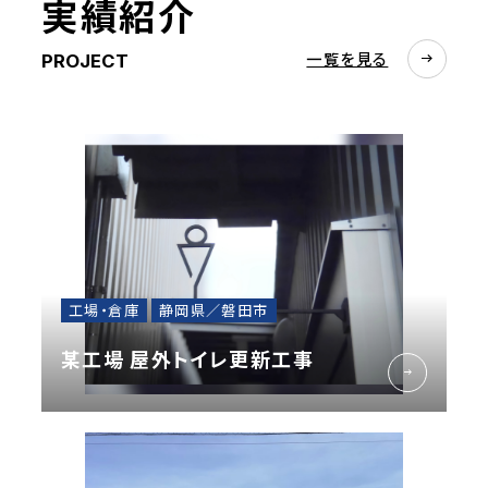
実績紹介
お問合せ
一覧を見る
PROJECT
工場・倉庫
静岡県／磐田市
某工場 屋外トイレ更新工事