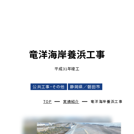
会社情報
竜洋海岸養浜工事
平成31年竣工
公共工事・その他
静岡県／磐田市
TOP
実績紹介
竜洋海岸養浜工事
事業紹介